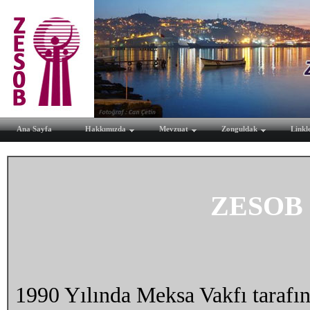
Ana Sayfa
Hakkımızda
Mevzuat
Zonguldak
Linkl
ZESOB 
1990 Yılında Meksa Vakfı tarafın