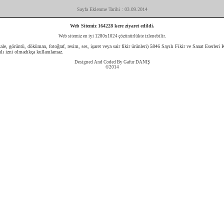
Sayfa Eklenme Tarihi : 03.09.2014
Web Sitemiz 164228 kere ziyaret edildi.
Web sitemiz en iyi 1280x1024 çözünürlükte izlenebilir.
le, görüntü, döküman, fotoğraf, resim, ses, işaret veya sair fikir ürünleri) 5846 Sayılı Fikir ve Sanat Eserle
lı izni olmadıkça kullanılamaz.
Designed And Coded By Gafur DANIŞ
©2014