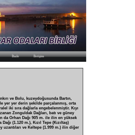
İhale
İletişim
nkırı ve Bolu, kuzeydoğusunda Bartın,
ile yer yer derin şekilde parçalanmış, orta
el iki sıra dağlarla engebelenmiştir. Kıyı
uzanan Zonguldak Dağları, batı ve güney
 da Orhan Dağı 905 m. ile ilin en yüksek
Dağı (1.120 m.), Kızıl Tepe (Kızıltaş)
 uzantıları ve Keltepe (1.999 m.) ilin diğer