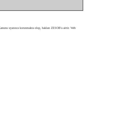
ri Kanunu uyarınca korunmakta olup, hakları ZESOB'a aittir. Web