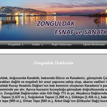
Zonguldak
Linkler
Bağlı Odalarımız
Eğitim Merkezimiz
Zonguldak Hakkında
guldak, doğusunda Karabük, batısında Düzce ve Karadeniz, güneyinde Ça
prakları dağlık ve engebeli bir arazi yapısına sahip olup, akarsu vadileri 
ldak Kuzey Anadolu Dağları’nın batı kesimini oluşturan Karadeniz’e paral
esiminde yer alır. Ayrıca kuzeyini kuzeydoğu-güneybatı doğrultusunda 
ır. Zonguldak Dağlarından olan Göl Dağı 771 m.ye, Akçakoca Dağlarından
 Tepesi (1.637 m.), Soğukoluk Tepesi (1.268 m.), Göktepe (1.416 m.), baba 
ar tepe (905 m.), Orhan Tepe (920 m.), Arkut Dağı’nın (Gökçeler Dağı) kuzey