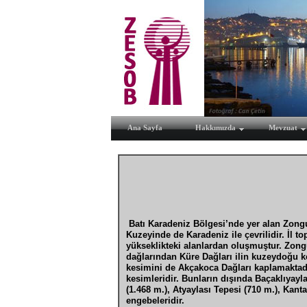
Ana Sayfa
Hakkımızda
Mevzuat
Batı Karadeniz Bölgesi’nde yer alan Zon
Kuzeyinde de Karadeniz ile çevrilidir. İl to
yükseklikteki alanlardan oluşmuştur. Zongu
dağlarından Küre Dağları ilin kuzeydoğu k
kesimini de Akçakoca Dağları kaplamaktad
kesimleridir. Bunların dışında Baçaklıyayla
(1.468 m.), Atyaylası Tepesi (710 m.), Kant
engebeleridir.